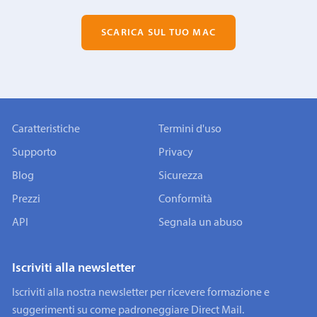
SCARICA SUL TUO MAC
Caratteristiche
Termini d'uso
Supporto
Privacy
Blog
Sicurezza
Prezzi
Conformità
API
Segnala un abuso
Iscriviti alla newsletter
Iscriviti alla nostra newsletter per ricevere formazione e
suggerimenti su come padroneggiare Direct Mail.