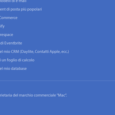
odelli di e-mail
lient di posta più popolari
ooCommerce
ify
arespace
 di Eventbrite
del mio CRM (Daylite, Contatti Apple, ecc.)
i un foglio di calcolo
 del mio database
oprietaria del marchio commerciale "Mac".