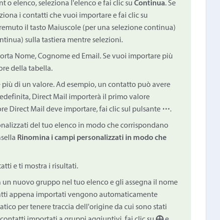
t o elenco, seleziona l'elenco e fai clic su
Continua
. Se
ziona i contatti che vuoi importare e fai clic su
 premuto il tasto Maiuscole (per una selezione continua)
tinua) sulla tastiera mentre selezioni.
mporta Nome, Cognome ed Email. Se vuoi importare più
ore della tabella.
 più di un valore. Ad esempio, un contatto può avere
edefinita, Direct Mail importerà il primo valore
re Direct Mail deve importare, fai clic sul pulsante
⋯
.
sonalizzati del tuo elenco in modo che corrispondano
asella
Rinomina i campi personalizzati in modo che
tti e ti mostra i risultati.
ea un nuovo gruppo nel tuo elenco e gli assegna il nome
ntatti appena importati vengono automaticamente
ico per tenere traccia dell'origine da cui sono stati
contatti importati a gruppi aggiuntivi, fai clic su
⨁
e