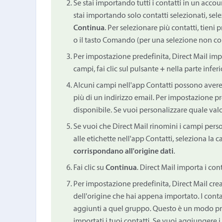
Se stai importando tutti i contatti in un accoun
stai importando solo contatti selezionati, sele
Continua
. Per selezionare più contatti, tieni
o il tasto Comando (per una selezione non con
Per impostazione predefinita, Direct Mail i
campi, fai clic sul pulsante
+
nella parte inferi
Alcuni campi nell'app Contatti possono avere
più di un indirizzo email. Per impostazione pr
disponibile. Se vuoi personalizzare quale valo
Se vuoi che Direct Mail rinomini i campi per
alle etichette nell'app Contatti, seleziona la c
corrispondano all'origine dati
.
Fai clic su
Continua
. Direct Mail importa i conta
Per impostazione predefinita, Direct Mail cr
dell'origine che hai appena importato. I co
aggiunti a quel gruppo. Questo è un modo prat
importati i tuoi contatti. Se vuoi aggiungere i 