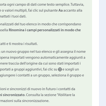
orta ogni campo di dati come testo semplice. Tuttavia,
 valori multipli, fai clic sul pulsante
Aa
accanto alla
ttati i tuoi dati.
sonalizzati del tuo elenco in modo che corrispondano
casella
Rinomina i campi personalizzati in modo che
tti e ti mostra i risultati.
ea un nuovo gruppo nel tuo elenco e gli assegna il nome
i appena importati vengono automaticamente aggiunti a
re traccia dell'origine da cui sono stati importati i
portati a gruppi aggiuntivi, fai clic su
⨁
e scegli un
giungere i contatti a un gruppo, seleziona il gruppo e
ioni e sincronizzi di nuovo in futuro i contatti da
i sincronizzato
. Consulta la sezione "Abilitare la
ormazioni sulla sincronizzazione.