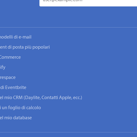
odelli di e-mail
lient di posta più popolari
ooCommerce
ify
arespace
 di Eventbrite
del mio CRM (Daylite, Contatti Apple, ecc.)
i un foglio di calcolo
 del mio database