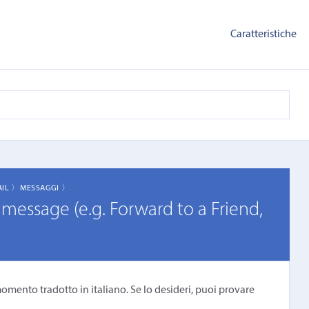
Caratteristiche
AIL 〉
MESSAGGI 〉
a message (e.g. Forward to a Friend,
omento tradotto in italiano. Se lo desideri, puoi provare