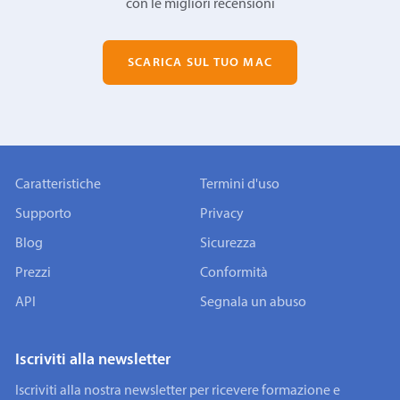
con le migliori recensioni
SCARICA SUL TUO MAC
Caratteristiche
Termini d'uso
Supporto
Privacy
Blog
Sicurezza
Prezzi
Conformità
API
Segnala un abuso
Iscriviti alla newsletter
Iscriviti alla nostra newsletter per ricevere formazione e