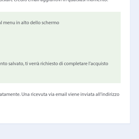
uistare crediti email aggiuntivi in qualsiasi momento:
l menu in alto dello schermo
o salvato, ti verrà richiesto di completare l'acquisto
atamente. Una ricevuta via email viene inviata all'indirizzo