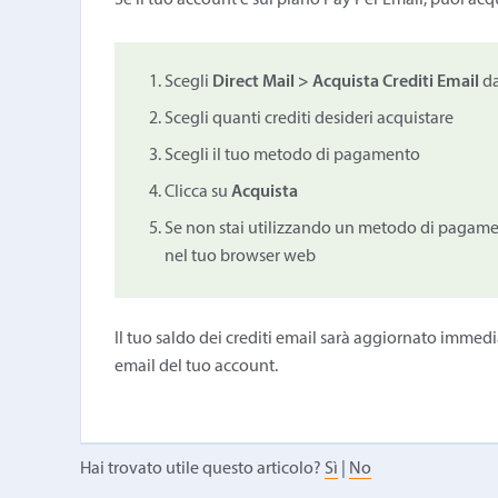
Se il tuo account è sul piano Pay Per Email, puoi acq
Scegli
Direct Mail > Acquista Crediti Email
da
Scegli quanti crediti desideri acquistare
Scegli il tuo metodo di pagamento
Clicca su
Acquista
Se non stai utilizzando un metodo di pagament
nel tuo browser web
Il tuo saldo dei crediti email sarà aggiornato immedi
email del tuo account.
Hai trovato utile questo articolo?
Sì
|
No