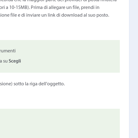
 Ricorda che la maggior parte dei provider di posta rifiuterà
i a 10-15MB). Prima di allegare un file, prendi in
ione file e di inviare un link di download al suo posto.
trumenti
ca su
Scegli
ione) sotto la riga dell'oggetto.