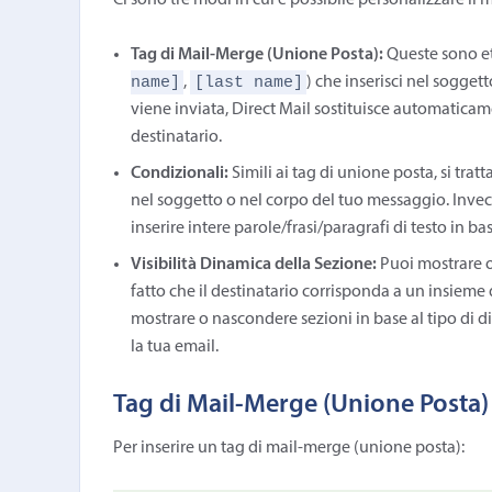
Ci sono tre modi in cui è possibile personalizzare il
Tag di Mail-Merge (Unione Posta):
Queste sono eti
name]
[last name]
,
) che inserisci nel sogge
viene inviata, Direct Mail sostituisce automaticam
destinatario.
Condizionali:
Simili ai tag di unione posta, si tratt
nel soggetto o nel corpo del tuo messaggio. Invec
inserire intere parole/frasi/paragrafi di testo in ba
Visibilità Dinamica della Sezione:
Puoi mostrare o
fatto che il destinatario corrisponda a un insieme 
mostrare o nascondere sezioni in base al tipo di di
la tua email.
Tag di Mail-Merge (Unione Posta)
Per inserire un tag di mail-merge (unione posta):