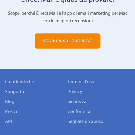
Direct Mail è gratis da provare!
Scopri perché Direct Mail è l'app di email marketing per Mac
con le migliori recensioni
SCARICA SUL TUO MAC
Caratteristiche
Termini d'uso
Supporto
Privacy
Blog
Sicurezza
Prezzi
Conformità
API
Segnala un abuso