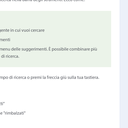
 ricerca nella barra degli strumenti. Ecco come:
igente in cui vuoi cercare
umenti
al menu delle suggerimenti. È possibile combinare più
di ricerca.
po di ricerca o premi la freccia giù sulla tua tastiera.
ti"
e "rimbalzati"