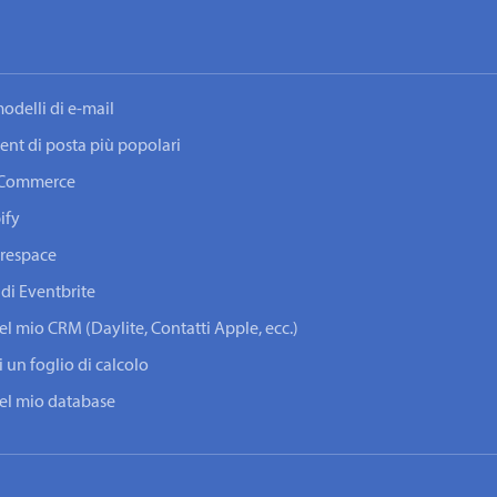
odelli di e-mail
lient di posta più popolari
ooCommerce
ify
arespace
 di Eventbrite
del mio CRM (Daylite, Contatti Apple, ecc.)
i un foglio di calcolo
 del mio database