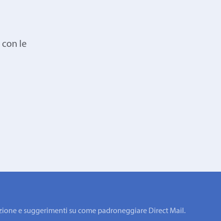
 con le
rmazione e suggerimenti su come padroneggiare Direct Mail.