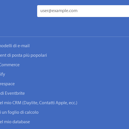
odelli di e-mail
lient di posta più popolari
ooCommerce
ify
arespace
 di Eventbrite
del mio CRM (Daylite, Contatti Apple, ecc.)
i un foglio di calcolo
 del mio database