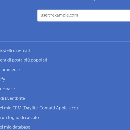
odelli di e-mail
lient di posta più popolari
ooCommerce
ify
arespace
 di Eventbrite
del mio CRM (Daylite, Contatti Apple, ecc.)
i un foglio di calcolo
 del mio database