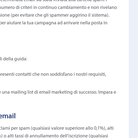
terminata email sia stata inviata alla cartella spam. I
numero di criteri in continuo cambiamento e non rivelano
one (per evitare che gli spammer aggirino il sistema).
per aiutare la tua campagna ad arrivare nella posta in
i della guida:
 presenti contatti che non soddisfano i nostri requisiti,
 una mailing list di email marketing di successo. Impara e
 email
clami per spam (qualsiasi valore superiore allo 0,1%), alti
 o alti tassi di annullamento dell'iscrizione (qualsiasi