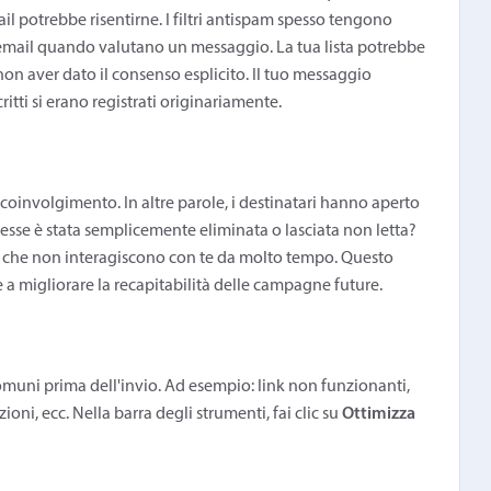
il potrebbe risentirne. I filtri antispam spesso tengono
 email quando valutano un messaggio. La tua lista potrebbe
on aver dato il consenso esplicito. Il tuo messaggio
ritti si erano registrati originariamente.
l coinvolgimento. In altre parole, i destinatari hanno aperto
esse è stata semplicemente eliminata o lasciata non letta?
ta che non interagiscono con te da molto tempo. Questo
 e a migliorare la recapitabilità delle campagne future.
 comuni prima dell'invio. Ad esempio: link non funzionanti,
ni, ecc. Nella barra degli strumenti, fai clic su
Ottimizza