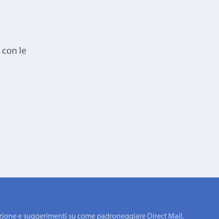
 con le
rmazione e suggerimenti su come padroneggiare Direct Mail.