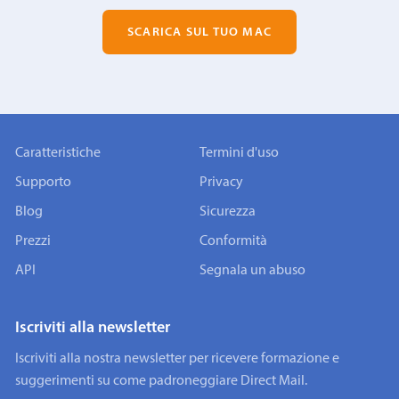
SCARICA SUL TUO MAC
Caratteristiche
Termini d'uso
Supporto
Privacy
Blog
Sicurezza
Prezzi
Conformità
API
Segnala un abuso
Iscriviti alla newsletter
Iscriviti alla nostra newsletter per ricevere formazione e
suggerimenti su come padroneggiare Direct Mail.