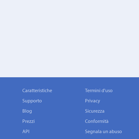
Caratteristiche
Termini d'uso
Supporto
Privacy
Blog
Sicurezza
Prezzi
Conformità
API
Segnala un abuso