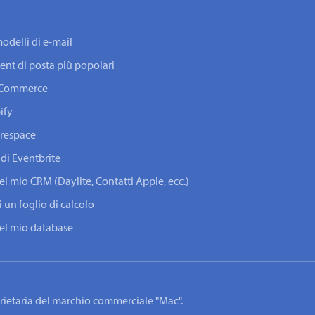
odelli di e-mail
lient di posta più popolari
ooCommerce
ify
arespace
 di Eventbrite
del mio CRM (Daylite, Contatti Apple, ecc.)
i un foglio di calcolo
 del mio database
oprietaria del marchio commerciale "Mac".